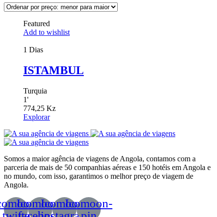
Featured
Add to wishlist
1 Dias
ISTAMBUL
Turquia
1
'
774,25
Kz
Explorar
Somos a maior agência de viagens de Angola, contamos com a
parceria de mais de 50 companhias aéreas e 150 hotéis em Angola e
no mundo, com isso, garantimos o melhor preço de viagem de
Angola.
comoon-
Icomoon-
Icomoon-
Icomoon-
twitte
facebook
instagram
pin