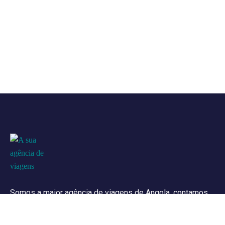
Somos a maior agência de viagens de Angola, contamos
com a parceria de mais de 50 companhias aéreas e 150
hotéis em Angola e no mundo, com isso, garantimos o